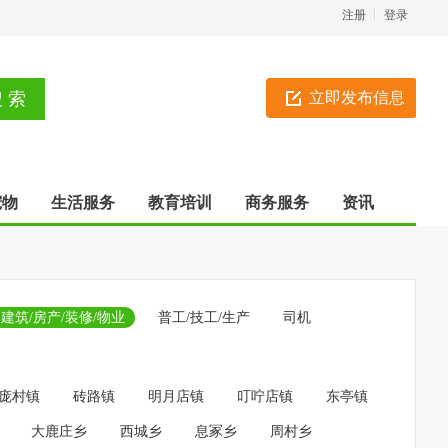
注册
登录
立即发布信息
宠物
生活服务
教育培训
商务服务
资讯
建筑/房产/装修/物业
普工/技工/生产
司机
庞村镇
砖路镇
明月店镇
叮咛店镇
东亭镇
大鹿庄乡
西城乡
息冢乡
周村乡