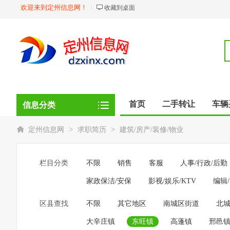
欢迎来到定州信息网！
收藏到桌面
首页
二手转让
车辆
信息分类
商品
店铺
>
>
定州信息网
求职简历
建筑/房产/装修/物业
栏目分类
不限
销售
客服
人事/行政/后勤
家政保洁/安保
影视/娱乐/KTV
编辑
区县查找
不限
其它地区
南城区街道
北
大辛庄镇
东旺镇
高蓬镇
邢邑