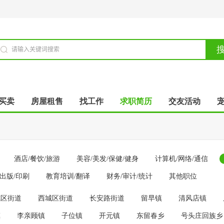
买卖
房屋租售
找工作
求职简历
交友活动
酒店/餐饮/旅游
美容/美发/保健/健身
计算机/网络/通信
/出版/印刷
教育培训/翻译
财务/审计/统计
其他职位
城区街道
西城区街道
长安路街道
留早镇
清风店镇
镇
李亲顾镇
子位镇
开元镇
东留春乡
号头庄回族乡