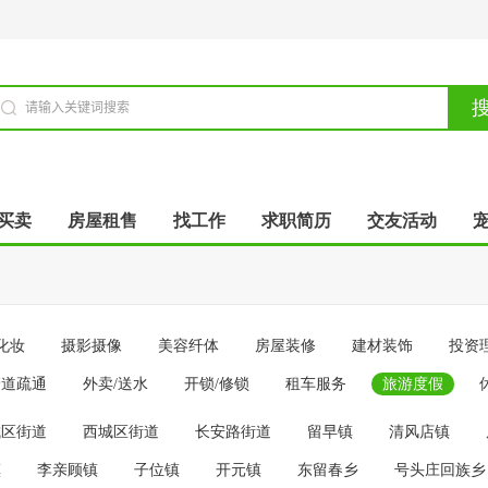
买卖
房屋租售
找工作
求职简历
交友活动
化妆
摄影摄像
美容纤体
房屋装修
建材装饰
投资
管道疏通
外卖/送水
开锁/修锁
租车服务
旅游度假
城区街道
西城区街道
长安路街道
留早镇
清风店镇
镇
李亲顾镇
子位镇
开元镇
东留春乡
号头庄回族乡