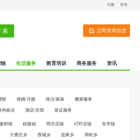
注册
登录
立即发布信息
宠物
生活服务
教育培训
商务服务
资讯
理财
保姆/月嫂
保洁/家政
搬家服务
休闲娱乐
酒店/宾馆
签证服务
庞村镇
砖路镇
明月店镇
叮咛店镇
东亭镇
大鹿庄乡
西城乡
息冢乡
周村乡