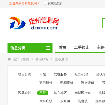
欢迎来到定州信息网！
收藏到桌面
首页
二手转让
车辆
信息分类
商品
店铺
>
>
定州信息网
生活服务
旅游度假
栏目分类
不限
驾校服务
陪驾/代驾
婚庆/
家电维修
电脑维修
家居维修
区县查找
不限
其它地区
南城区街道
北
大辛庄镇
东旺镇
高蓬镇
邢邑