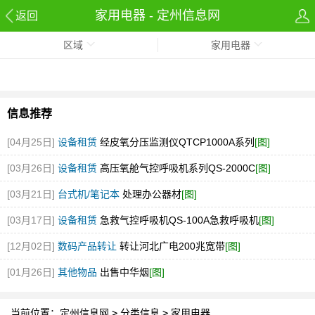
家用电器 - 定州信息网
返回
区域
家用电器
信息推荐
[04月25日]
设备租赁
经皮氧分压监测仪QTCP1000A系列
[图]
[03月26日]
设备租赁
高压氧舱气控呼吸机系列QS-2000C
[图]
[03月21日]
台式机/笔记本
处理办公器材
[图]
[03月17日]
设备租赁
急救气控呼吸机QS-100A急救呼吸机
[图]
[12月02日]
数码产品转让
转让河北广电200兆宽带
[图]
[01月26日]
其他物品
出售中华烟
[图]
当前位置：
定州信息网
>
分类信息
>
家用电器