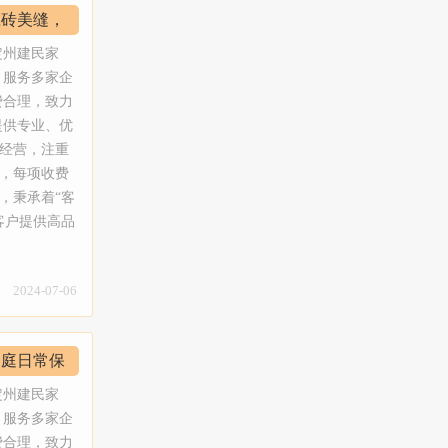
受到洁净、
具体面积、
、水晶灯清
瓷砖美缝，
制度，让小
民家政愿和
1、接收到
清洗：采用
更加轻松愉
定州建民家
；2、定州
、无手印、
服务项目】
，服务多家企
供专业的服
缝：瓷砖美
家庭开荒大
费合理，致力
干净、无灰
缝、瓷砖黑
式楼开荒保
提供专业、优
自验收，满
，定州建民
合院，宾
经营，注重
工为固定员
环保无污
学校保洁、
，每项收费
并且还会不
地毯清洗：
墅开荒保
，秉承着“客
定州建民家
发清洗保
各种类型的
客户提供高品
3、我们员
地毯，商务
指挥者，技
是定州市老
尽量不麻烦
纤维块毯，
保洁：二手
注每一位用
为绿色，环
皮革工艺清
保洁、闲置
2024-07-06
使命，精心
加呵护。
装：专业安
业保洁：专
索高效清洁
小费。【服
抽油烟机清
，配合实施
受到洁净、
具体面积、
、水晶灯清
家庭日常保
生活的更安
民家政愿和
1、接收到
术，做到玻
更加轻松愉
定州建民家
；2、定州
、光亮洁
服务项目】
，服务多家企
供专业的服
施工、真瓷
家庭开荒大
费合理，致力