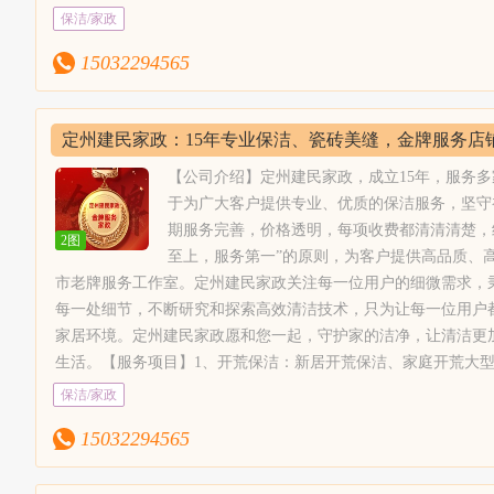
习，以提高定州建民家政员工的服务技能和服务水平。3、我们
楼开荒保洁、空房开荒，山庄，别墅，四合院，宾馆，家庭开荒
保洁/家政
工自己携带保洁工具和清洁剂，尽量不麻烦
尽量不麻烦客户。定州建民家政所有清洁剂为绿色，环保，中性
司保洁、仓库保洁等；2、别墅开荒保洁：定州建民家政配合专
客户。定州建民家政所有清洁剂为绿色，环
4、明码标价，满意付款，不收小费。【服务收费】定州建民家
15032294565
洁剂，经验丰富的现场调度、指挥者，技能熟练的保洁员；3、
保，中性的清洁剂对你的家居倍加呵护。
进行收费。
房保洁、空房清洗保洁、闲置房保洁、新居居室保洁；4、物业
4、明码标价，满意付款，不收小费。【服
洁标准，配合实施物业保洁管理制度，让小区业主生活的更安心
务收费】定州建民家政需要根据具体面积、
定州建民家政：15年专业保洁、瓷砖美缝，金牌服务店
做到玻璃表面无水痕、无手印、无污渍、光亮洁净。6、专业美
清理难度等进行收费。
工、瓷砖美缝、瓷砖黑缝处理、瓷砖美容、地砖美缝等，定州建
【公司介绍】定州建民家政，成立15年，服务
色环保无污染，可扫描瓶身查验真伪；7、地毯清洗：山庄地毯
于为广大客户提供专业、优质的保洁服务，坚守
养、清洗消毒，家庭块毯、酒店地毯，商务楼地毯、家用块毯，
期服务完善，价格透明，每项收费都清清清楚，
2图
清洗。8、沙发清洗；皮革工艺清洗、真皮工艺清洗。9、纱窗安
至上，服务第一”的原则，为客户提供高品质、
电清洗：抽油烟机清洗、布艺沙发清洗、吊顶灯清洗、水晶灯清
市老牌服务工作室。定州建民家政关注每一位用户的细微需求，
1、接收到预约，售前客服联系确定好时间；2、定州建民家政专
每一处细节，不断研究和探索高效清洁技术，只为让每一位用户
务；3、检查好服务区域及范围干净、无灰尘，物品整理归位；4
家居环境。定州建民家政愿和您一起，守护家的洁净，让清洁更
【服务保障】1、员工为固定员工。2、员工都经过专业培训，并
生活。【服务项目】1、开荒保洁：新居开荒保洁、家庭开荒大
习，以提高定州建民家政员工的服务技能和服务水平。3、我们
楼开荒保洁、空房开荒，山庄，别墅，四合院，宾馆，家庭开荒
保洁/家政
尽量不麻烦客户。定州建民家政所有清洁剂为绿色，环保，中性
司保洁、仓库保洁等；2、别墅开荒保洁：定州建民家政配合专
4、明码标价，满意付款，不收小费。【服务收费】定州建民家
15032294565
洁剂，经验丰富的现场调度、指挥者，技能熟练的保洁员；3、
进行收费。
房保洁、空房清洗保洁、闲置房保洁、新居居室保洁；4、物业