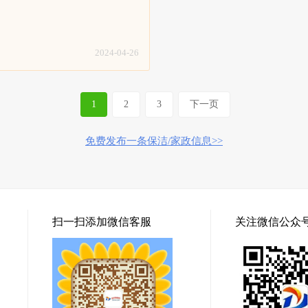
务技能和服务水平。3、我们员工
洁：配合专业保洁工具、设备和
洁工具和清洁剂，尽量不麻烦客
毯，商务楼地毯、家用块毯，纯
色，环保，中性的清洁剂对你的
清洁剂，经验丰富的现场调度、
洁剂为绿色，环保，中性的清洁
维块毯，混纺地毯清洗。8、沙
费】需要根据具体面积、清理难度
能熟练的保洁员；3、家庭精细
居倍加呵护。4、明码标价，满
革工艺清洗、真皮工艺清洗。9
房保洁、出租房保洁、空房清洗
2024-04-26
收小费。【服务收费】需要根据
装：专业安装纱窗；10、家具
房保洁、新居居室保洁；4、物
清理难度等进行收费。
油烟机清洗、布艺沙发清洗、吊
业保洁人员，制定物业保洁标准
水晶灯清洗、地毯清洗等。【服
物业保洁管理制度，让小区业主
1
2
3
下一页
1、接收到预约，售前客服联系
心；5、玻璃清洗：采用双擦技
间；2、专业的服务人员上门提
璃表面无水痕、无手印、无污渍
免费发布一条保洁/家政信息>>
务；3、检查好服务区域及范围
净。6、专业美缝：瓷砖美缝剂
尘，物品整理归位；4、客户亲
胶施工、瓷砖美缝、瓷砖黑缝处
意后确认。【服务保障】1、员
容、地砖美缝等，选取正规卓高
工。2、员工都经过专业培训，
色环保无污染，可扫描瓶身查验
定期的组织培训和学习，以提高
地毯清洗：山庄地毯清洗，沙发
扫一扫添加微信客服
关注微信公众
技能和服务水平。3、我们员工
发清洗保养、清洗消毒，家庭块
洁工具和清洁剂，尽量不麻烦客
毯，商务楼地毯、家用块毯，纯
洁剂为绿色，环保，中性的清洁
维块毯，混纺地毯清洗。8、沙
居倍加呵护。4、明码标价，满
革工艺清洗、真皮工艺清洗。9
收小费。【服务收费】需要根据
装：专业安装纱窗；10、家具