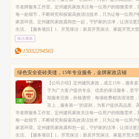
缝处理、瓷砖美容、地砖美缝等，定州建民
电清洗：抽油烟机清洗、布艺沙发清洗、吊顶灯清洗、水晶灯清
市老牌服务工作室。定州建民家政关注每一位用户的细微需求，
家政选取正规卓高美缝剂，绿色环保无污
1、接收到预约，售前客服联系确定好时间；2、定州建民家政专
每一处细节，不断研究和探索高效清洁技术，只为让每一位用户
染，可扫描瓶身查验真伪；7、地毯清洗：
务；3、检查好服务区域及范围干净、无灰尘，物品整理归位；4
家居环境。定州建民家政愿和您一起，守护家的洁净，让清洁更
山庄地毯清洗，沙发清洗、皮沙发清洗保
【服务保障】1、员工为固定员工。2、员工都经过专业培训，并
生活。【服务项目】1、开荒保洁：新居开荒保洁、家庭开荒大
养、清洗消毒，家庭块毯、酒店地毯，商务
习，以提高定州建民家政员工的服务技能和服务水平。3、我们
楼开荒保洁、空房开荒，山庄，别墅，四合院，宾馆，家庭开荒
保洁/家政
楼地毯、家用块毯，纯毛块毯、纤维块毯，
尽量不麻烦客户。定州建民家政所有清洁剂为绿色，环保，中性
司保洁、仓库保洁等；2、别墅开荒保洁：定州建民家政配合专
混纺地毯清洗。8、沙发清洗；皮革工艺清
4、明码标价，满意付款，不收小费。【服务收费】定州建民家
15032294565
洁剂，经验丰富的现场调度、指挥者，技能熟练的保洁员；3、
洗、真皮工艺清洗。9、纱窗安装：专业安
进行收费。
房保洁、空房清洗保洁、闲置房保洁、新居居室保洁；4、物业
装纱窗；10、家具家电清洗：抽油烟机清
洁标准，配合实施物业保洁管理制度，让小区业主生活的更安心
洗、布艺沙发清洗、吊顶灯清洗、水晶灯清
绿色安全瓷砖美缝，15年专业服务，金牌家政店铺
做到玻璃表面无水痕、无手印、无污渍、光亮洁净。6、专业美
洗、地毯清洗等。【服务流程】1、接收到
工、瓷砖美缝、瓷砖黑缝处理、瓷砖美容、地砖美缝等，定州建
【公司介绍】定州建民家政，成立15年，服务
预约，售前客服联系确定好时间；2、定州
色环保无污染，可扫描瓶身查验真伪；7、地毯清洗：山庄地毯
于为广大客户提供专业、优质的保洁服务，坚守
建民家政专业的服务人员上门提供专业的服
养、清洗消毒，家庭块毯、酒店地毯，商务楼地毯、家用块毯，
期服务完善，价格透明，每项收费都清清清楚，
务；3、检查好服务区域及范围干净、无灰
2图
清洗。8、沙发清洗；皮革工艺清洗、真皮工艺清洗。9、纱窗安
至上，服务第一”的原则，为客户提供高品质、
尘，物品整理归位；4、客户亲自验收，满
电清洗：抽油烟机清洗、布艺沙发清洗、吊顶灯清洗、水晶灯清
市老牌服务工作室。定州建民家政关注每一位用户的细微需求，
意后确认。【服务保障】1、员工为固定员
1、接收到预约，售前客服联系确定好时间；2、定州建民家政专
每一处细节，不断研究和探索高效清洁技术，只为让每一位用户
工。2、员工都经过专业培训，并且还会不
务；3、检查好服务区域及范围干净、无灰尘，物品整理归位；4
家居环境。定州建民家政愿和您一起，守护家的洁净，让清洁更
定期的组织培训和学习，以提高定州建民家
【服务保障】1、员工为固定员工。2、员工都经过专业培训，并
生活。【服务项目】1、开荒保洁：新居开荒保洁、家庭开荒大
政员工的服务技能和服务水平。3、我们员