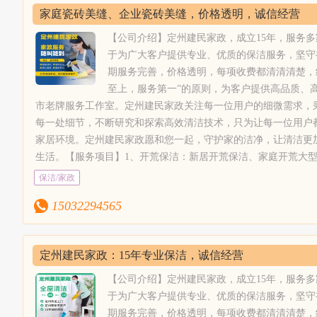
洁标准，配合实施物业保洁管理制度，让小区业主生活的更安心
家庭瓷砖美缝、企业瓷砖美缝，价格透明，诚信经营
做到玻璃表面无水痕、无手印、无污渍、光亮洁净。6、专业美
工、瓷砖美缝、瓷砖黑缝处理、瓷砖美容、地砖美缝等，定州建
【公司介绍】定州建民家政，成立15年，服务
色环保无污染，可扫描瓶身查验真伪；7、地毯清洗：山庄地毯
于为广大客户提供专业、优质的保洁服务，坚守
养、清洗消毒，家庭块毯、酒店地毯，商务楼地毯、家用块毯，
期服务完善，价格透明，每项收费都清清清楚，
清洗。8、沙发清洗；皮革工艺清洗、真皮工艺清洗。9、纱窗安
至上，服务第一”的原则，为客户提供高品质、
电清洗：抽油烟机清洗、布艺沙发清洗、吊顶灯清洗、水晶灯清
市老牌服务工作室。定州建民家政关注每一位用户的细微需求，
1、接收到预约，售前客服联系确定好时间；2、定州建民家政专
每一处细节，不断研究和探索高效清洁技术，只为让每一位用户
务；3、检查好服务区域及范围干净、无灰尘，物品整理归位；4
家居环境。定州建民家政愿和您一起，守护家的洁净，让清洁更
【服务保障】1、员工为固定员工。2、员工都经过专业培训，并
生活。【服务项目】1、开荒保洁：新居开荒保洁、家庭开荒大
习，以提高定州建民家政员工的服务技能和服务水平。3、我们
楼开荒保洁、空房开荒，山庄，别墅，四合院，宾馆，家庭开荒
保洁/家政
尽量不麻烦客户。定州建民家政所有清洁剂为绿色，环保，中性
司保洁、仓库保洁等；2、别墅开荒保洁：配合专业保洁工具、
4、明码标价，满意付款，不收小费。【服务收费】定州建民家
15032294565
富的现场调度、指挥者，技能熟练的保洁员；3、家庭精细保洁
进行收费。
清洗保洁、闲置房保洁、新居居室保洁；4、物业保洁：专业保
实施物业保洁管理制度，让小区业主生活的更安心；5、玻璃清
定州建民家政：15年专业保洁，诚信经营
无水痕、无手印、无污渍、光亮洁净。6、专业美缝：瓷砖美缝
瓷砖黑缝处理、瓷砖美容、地砖美缝等，选取正规卓高美缝剂，
【公司介绍】定州建民家政，成立15年，服务
验真伪；7、地毯清洗：山庄地毯清洗，沙发清洗、皮沙发清洗
于为广大客户提供专业、优质的保洁服务，坚守
地毯，商务楼地毯、家用块毯，纯毛块毯、纤维块毯，混纺地毯
期服务完善，价格透明，每项收费都清清清楚，