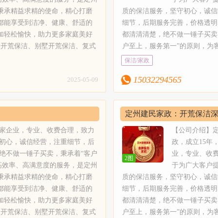
洗、地毯清洗等。【服务流程】
洁、空房开荒，山庄，别墅，四
秉承精益求精的使命，精心打磨
质的保洁服务，坚守初心，诚信
业的服务人员上门提供专业的服
馆，家庭开荒保洁、医院保洁、
都能享受到洁净、健康、舒适的
细节，后期服务完善，价格透明
、客户亲自验收，满意后确认。
公司保洁、仓库保洁等；2、别
加轻松愉快，助力更多家庭美好
都清清清楚，绝不做一锤子买卖
且还会不定期的组织培训和学
洁：定州建民家政配合专业保洁
型开荒保洁、别墅开荒保洁、复式
户至上，服务第一”的原则，为
员工自己携带保洁工具和清洁剂，
和各种类型的清洁剂，经验丰富
保洁、医院保洁、学校保洁、公
质、高效率、高满意度的服务，
保洁/家政
的清洁剂对你的家居倍加呵护。
度、指挥者，技能熟练的保洁员
业保洁工具、设备和各种类型的清
牌服务工作室。定州建民家政关
政需要根据具体面积、清理难度等
精细保洁：二手房保洁、出租房
15032294565
2025-05-09
家庭精细保洁：二手房保洁、出租
户的细微需求，秉承精益求精的
清洗保洁、闲置房保洁、新居居
保洁：专业保洁人员，制定物业保
打磨每一处细节，不断研究和探
4、物业保洁：专业保洁人员，
；5、玻璃清洗：采用双擦技术，
技术，只为让每一位用户都能享
定州建民家政：开荒保洁
洁标准，配合实施物业保洁管理
缝：瓷砖美缝剂施工、真瓷胶施
健康、舒适的家居环境。定州建
区业主生活的更安心；5、玻璃
民家政选取正规卓高美缝剂，绿
您一起，守护家的洁净，让清洁
常保洁、瓷砖美缝
多家企业，专业、收费合理，致力
【公司介绍】
双擦技术，做到玻璃表面无水痕
清洗，沙发清洗、皮沙发清洗保
快，助力更多家庭美好生活。【
初心，诚信经营，注重细节，后
政，成立15年
无污渍、光亮洁净。6、专业美
纯毛块毯、纤维块毯，混纺地毯
1、开荒保洁：新居开荒保洁、
绝不做一锤子买卖，秉承着“客户
业，专业、收
2图
缝剂施工、真瓷胶施工、瓷砖美
装：专业安装纱窗；10、家具家
型开荒保洁、别墅开荒保洁、复
高效率、高满意度的服务，是定州
于为广大客户
缝处理、瓷砖美容、地砖美缝等
洗、地毯清洗等。【服务流程】
洁、空房开荒，山庄，别墅，四
秉承精益求精的使命，精心打磨
质的保洁服务，坚守初心，诚信
家政选取正规卓高美缝剂，绿色
业的服务人员上门提供专业的服
馆，家庭开荒保洁、医院保洁、
都能享受到洁净、健康、舒适的
细节，后期服务完善，价格透明
染，可扫描瓶身查验真伪；7、
、客户亲自验收，满意后确认。
公司保洁、仓库保洁等；2、别
加轻松愉快，助力更多家庭美好
都清清清楚，绝不做一锤子买卖
山庄地毯清洗，沙发清洗、皮沙
且还会不定期的组织培训和学
洁：定州建民家政配合专业保洁
型开荒保洁、别墅开荒保洁、复式
户至上，服务第一”的原则，为