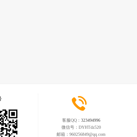
各种类型的
户。所有清
毛块毯、纤
指挥者，技
剂对你的家
发清洗；皮
保洁：二手
意付款，不
、纱窗安
保洁、闲置
具体面积、
家电清洗：抽
业保洁：专
顶灯清洗、
，配合实施
务流程】
生活的更安
确定好时
术，做到玻
供专业的服
、光亮洁
干净、无灰
施工、真瓷
自验收，满
理、瓷砖美
工为固定员
美缝剂，绿
并且还会不
真伪；7、
员工的服务
清洗、皮沙
号
自己携带保
毯、酒店地
户。所有清
毛块毯、纤
剂对你的家
发清洗；皮
客服QQ：
323494996
意付款，不
、纱窗安
微信号：
DYHTdz520
具体面积、
家电清洗：抽
邮箱：
960256849@qq.com