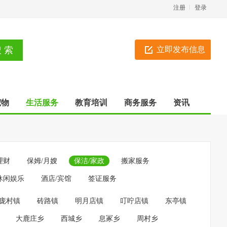
注册
登录
立即发布信息
宠物
生活服务
教育培训
商务服务
资讯
理财
保姆/月嫂
保洁/家政
搬家服务
休闲娱乐
酒店/宾馆
签证服务
庞村镇
砖路镇
明月店镇
叮咛店镇
东亭镇
大鹿庄乡
西城乡
息冢乡
周村乡