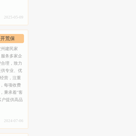
地毯，商务
的现场调
是定州市老
工自己携带保洁工具和清洁剂，尽量不麻烦
纤维块毯，
；3、家庭
注每一位用
客户。定州建民家政所有清洁剂为绿色，环
皮革工艺清
保洁、空房
2025-05-09
使命，精心
保，中性的清洁剂对你的家居倍加呵护。
装：专业安
室保洁；
索高效清洁
4、明码标价，满意付款，不收小费。【服
抽油烟机清
制定物业保
受到洁净、
务收费】定州建民家政需要根据具体面积、
、水晶灯清
、开荒保
制度，让小
民家政愿和
清理难度等进行收费。
1、接收到
清洗：采用
更加轻松愉
定州建民家
；2、定州
、无手印、
服务项目】
，服务多家企
供专业的服
缝：瓷砖美
家庭开荒大
费合理，致力
干净、无灰
缝、瓷砖黑
式楼开荒保
提供专业、优
自验收，满
，定州建民
合院，宾
经营，注重
工为固定员
环保无污
学校保洁、
，每项收费
并且还会不
地毯清洗：
墅开荒保
，秉承着“客
定州建民家
发清洗保
工具、设备
客户提供高品
3、我们员
地毯，商务
的现场调
是定州市老
尽量不麻烦
纤维块毯，
；3、家庭
注每一位用
为绿色，环
皮革工艺清
保洁、空房
2024-07-06
使命，精心
加呵护。
装：专业安
室保洁；
索高效清洁
小费。【服
抽油烟机清
制定物业保