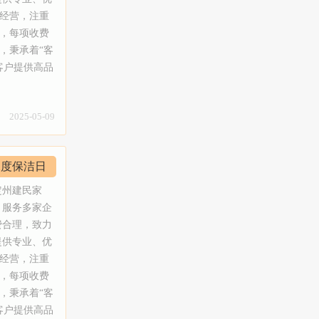
缝处理、瓷砖美容、地砖美缝等，定州建民
合院，宾
经营，注重
家政选取正规卓高美缝剂，绿色环保无污
学校保洁、
，每项收费
染，可扫描瓶身查验真伪；7、地毯清洗：
墅开荒保
，秉承着“客
山庄地毯清洗，沙发清洗、皮沙发清洗保
工具、设备
客户提供高品
养、清洗消毒，家庭块毯、酒店地毯，商务
的现场调
是定州市老
楼地毯、家用块毯，纯毛块毯、纤维块毯，
；3、家庭
注每一位用
混纺地毯清洗。8、沙发清洗；皮革工艺清
保洁、空房
2025-05-09
使命，精心
洗、真皮工艺清洗。9、纱窗安装：专业安
室保洁；
索高效清洁
装纱窗；10、家具家电清洗：抽油烟机清
制定物业保
受到洁净、
洗、布艺沙发清洗、吊顶灯清洗、水晶灯清
深度保洁日
制度，让小
民家政愿和
洗、地毯清洗等。【服务流程】1、接收到
清洗：采用
更加轻松愉
定州建民家
预约，售前客服联系确定好时间；2、定州
、无手印、
服务项目】
，服务多家企
建民家政专业的服务人员上门提供专业的服
缝：瓷砖美
家庭开荒大
费合理，致力
务；3、检查好服务区域及范围干净、无灰
缝、瓷砖黑
式楼开荒保
提供专业、优
尘，物品整理归位；4、客户亲自验收，满
，定州建民
合院，宾
经营，注重
意后确认。【服务保障】1、员工为固定员
环保无污
学校保洁、
，每项收费
工。2、员工都经过专业培训，并且还会不
地毯清洗：
墅开荒保
，秉承着“客
定期的组织培训和学习，以提高定州建民家
发清洗保
工具、设备
客户提供高品
政员工的服务技能和服务水平。3、我们员