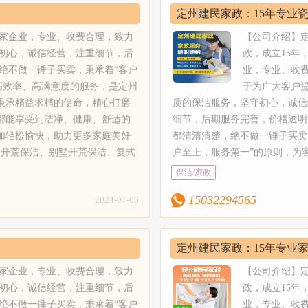
；5、玻璃清洗：采用双擦技术，
技术，只为让每一位用户都能享
务收费】定州建民家政需要根据
洗、布艺沙发清洗、吊顶灯清洗
定州建民家政：15年专业
洁标准，配合实施物业保洁管理
缝：瓷砖美缝剂施工、真瓷胶施
健康、舒适的家居环境。定州建
清理难度等进行收费。
洗、地毯清洗等。【服务流程】
区业主生活的更安心；5、玻璃
民家政选取正规卓高美缝剂，绿
您一起，守护家的洁净，让清洁
价格透明
多家企业，专业、收费合理，致力
【公司介绍】
预约，售前客服联系确定好时间
双擦技术，做到玻璃表面无水痕
清洗，沙发清洗、皮沙发清洗保
快，助力更多家庭美好生活。【
初心，诚信经营，注重细节，后
政，成立15年
建民家政专业的服务人员上门提
无污渍、光亮洁净。6、专业美
纯毛块毯、纤维块毯，混纺地毯
1、开荒保洁：新居开荒保洁、
绝不做一锤子买卖，秉承着“客户
业，专业、收
务；3、检查好服务区域及范围
缝剂施工、真瓷胶施工、瓷砖美
装：专业安装纱窗；10、家具家
型开荒保洁、别墅开荒保洁、复
高效率、高满意度的服务，是定州
于为广大客户
尘，物品整理归位；4、客户亲
缝处理、瓷砖美容、地砖美缝等
洗、地毯清洗等。【服务流程】
洁、空房开荒，山庄，别墅，四
秉承精益求精的使命，精心打磨
质的保洁服务，坚守初心，诚信
意后确认。【服务保障】1、员
家政选取正规卓高美缝剂，绿色
业的服务人员上门提供专业的服
馆，家庭开荒保洁、医院保洁、
都能享受到洁净、健康、舒适的
细节，后期服务完善，价格透明
工。2、员工都经过专业培训，
染，可扫描瓶身查验真伪；7、
、客户亲自验收，满意后确认。
公司保洁、仓库保洁等；2、别
加轻松愉快，助力更多家庭美好
都清清清楚，绝不做一锤子买卖
定期的组织培训和学习，以提高
山庄地毯清洗，沙发清洗、皮沙
且还会不定期的组织培训和学
洁：配合专业保洁工具、设备和
型开荒保洁、别墅开荒保洁、复式
户至上，服务第一”的原则，为
政员工的服务技能和服务水平。
养、清洗消毒，家庭块毯、酒店
员工自己携带保洁工具和清洁剂，
清洁剂，经验丰富的现场调度、
保洁、医院保洁、学校保洁、公
质、高效率、高满意度的服务，
保洁/家政
工自己携带保洁工具和清洁剂，
楼地毯、家用块毯，纯毛块毯、
的清洁剂对你的家居倍加呵护。
能熟练的保洁员；3、家庭精细
设备和各种类型的清洁剂，经验丰
牌服务工作室。定州建民家政关
客户。定州建民家政所有清洁剂
混纺地毯清洗。8、沙发清洗；
政需要根据具体面积、清理难度等
房保洁、出租房保洁、空房清洗
15032294565
2024-07-06
：二手房保洁、出租房保洁、空房
户的细微需求，秉承精益求精的
保，中性的清洁剂对你的家居倍
洗、真皮工艺清洗。9、纱窗安
房保洁、新居居室保洁；4、物
洁人员，制定物业保洁标准，配合
打磨每一处细节，不断研究和探
4、明码标价，满意付款，不收
装纱窗；10、家具家电清洗：
业保洁人员，制定物业保洁标准
洗：采用双擦技术，做到玻璃表面
技术，只为让每一位用户都能享
务收费】定州建民家政需要根据
洗、布艺沙发清洗、吊顶灯清洗
定州建民家政：15年专业
物业保洁管理制度，让小区业主
剂施工、真瓷胶施工、瓷砖美缝、
健康、舒适的家居环境。定州建
清理难度等进行收费。
洗、地毯清洗等。【服务流程】
心；5、玻璃清洗：采用双擦技
绿色环保无污染，可扫描瓶身查
您一起，守护家的洁净，让清洁
洁、深度保洁、开荒保洁
多家企业，专业、收费合理，致力
【公司介绍】
预约，售前客服联系确定好时间
璃表面无水痕、无手印、无污渍
保养、清洗消毒，家庭块毯、酒店
快，助力更多家庭美好生活。【
初心，诚信经营，注重细节，后
政，成立15年
建民家政专业的服务人员上门提
净。6、专业美缝：瓷砖美缝剂
清洗。8、沙发清洗；皮革工艺清
1、开荒保洁：新居开荒保洁、
绝不做一锤子买卖，秉承着“客户
业，专业、收