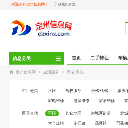
欢迎来到定州信息网！
收藏到桌面
首页
二手转让
车辆
信息分类
商品
店铺
>
>
定州信息网
生活服务
保洁/家政
栏目分类
不限
驾校服务
陪驾/代驾
婚庆/
家电维修
电脑维修
家居维修
区县查找
不限
其它地区
南城区街道
北
大辛庄镇
东旺镇
高蓬镇
邢邑