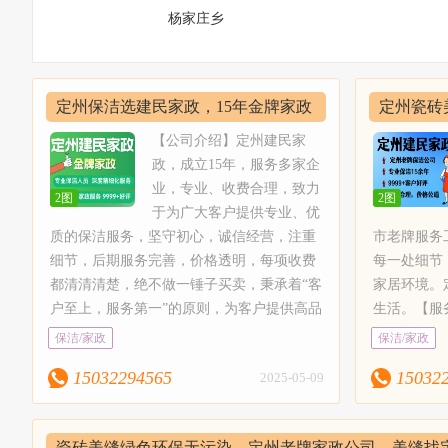
杨家庄乡
定州保洁选建民家政，15年金牌家政
定州瓷砖
专业服务，价格合理
【公司介绍】定州建民家
政，成立15年，服务多家企
业，专业、收费合理，致力
2图
2图
于为广大客户提供专业、优
质的保洁服务，坚守初心，诚信经营，注重
市老牌服务
细节，后期服务完善，价格透明，每项收费
每一处细节
都清清清楚，绝不做一锤子买卖，秉承着“客
家居环境。
户至上，服务第一”的原则，为客户提供高品
生活。【服
质、高效率、高满意度的服务，是定州市老
楼开荒保洁
保洁/家政
保洁/家政
牌服务工作室。定州建民家政关注每一位用
司保洁、仓
15032294565
15032
2025-05-09
户的细微需求，秉承精益求精的使命，精心
洁剂，经验
打磨每一处细节，不断研究和探索高效清洁
房保洁、空
技术，只为让每一位用户都能享受到洁净、
洁标准，配
瓷砖美缝绿色环保无污染，定州老牌家政公司，美缝找