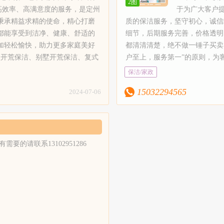
务；3、检查好服务区域及范围
2图
胶施工、瓷砖美缝、瓷砖黑缝处
电清洗：抽油烟机清洗、布艺沙发
型开荒保洁、别墅开荒保洁、复
高效率、高满意度的服务，是定州
于为广大客户
尘，物品整理归位；4、客户亲
容、地砖美缝等，选取正规卓高
、接收到预约，售前客服联系确定
洁、空房开荒，山庄，别墅，四
秉承精益求精的使命，精心打磨
质的保洁服务，坚守初心，诚信
意后确认。【服务保障】1、员
色环保无污染，可扫描瓶身查验
务区域及范围干净、无灰尘，物
馆，家庭开荒保洁、医院保洁、
都能享受到洁净、健康、舒适的
细节，后期服务完善，价格透明
工。2、员工都经过专业培训，
地毯清洗：山庄地毯清洗，沙发
员工为固定员工。2、员工都经过
公司保洁、仓库保洁等；2、别
加轻松愉快，助力更多家庭美好
都清清清楚，绝不做一锤子买卖
定期的组织培训和学习，以提高
发清洗保养、清洗消毒，家庭块
务技能和服务水平。3、我们员工
洁：配合专业保洁工具、设备和
型开荒保洁、别墅开荒保洁、复式
户至上，服务第一”的原则，为
政员工的服务技能和服务水平。
毯，商务楼地毯、家用块毯，纯
色，环保，中性的清洁剂对你的
清洁剂，经验丰富的现场调度、
保洁、医院保洁、学校保洁、公
质、高效率、高满意度的服务，
保洁/家政
工自己携带保洁工具和清洁剂，
维块毯，混纺地毯清洗。8、沙
费】需要根据具体面积、清理难度
能熟练的保洁员；3、家庭精细
设备和各种类型的清洁剂，经验丰
牌服务工作室。定州建民家政关
客户。定州建民家政所有清洁剂
革工艺清洗、真皮工艺清洗。9
房保洁、出租房保洁、空房清洗
15032294565
2024-07-06
：二手房保洁、出租房保洁、空房
户的细微需求，秉承精益求精的
保，中性的清洁剂对你的家居倍
装：专业安装纱窗；10、家具
房保洁、新居居室保洁；4、物
洁人员，制定物业保洁标准，配合
打磨每一处细节，不断研究和探
4、明码标价，满意付款，不收
油烟机清洗、布艺沙发清洗、吊
业保洁人员，制定物业保洁标准
洗：采用双擦技术，做到玻璃表面
技术，只为让每一位用户都能享
务收费】定州建民家政需要根据
水晶灯清洗、地毯清洗等。【服
物业保洁管理制度，让小区业主
剂施工、真瓷胶施工、瓷砖美缝、
健康、舒适的家居环境。定州建
清理难度等进行收费。
1、接收到预约，售前客服联系
心；5、玻璃清洗：采用双擦技
绿色环保无污染，可扫描瓶身查
您一起，守护家的洁净，让清洁
的请联系13102951286
间；2、专业的服务人员上门提
璃表面无水痕、无手印、无污渍
保养、清洗消毒，家庭块毯、酒店
快，助力更多家庭美好生活。【
务；3、检查好服务区域及范围
净。6、专业美缝：瓷砖美缝剂
清洗。8、沙发清洗；皮革工艺清
1、开荒保洁：新居开荒保洁、
尘，物品整理归位；4、客户亲
胶施工、瓷砖美缝、瓷砖黑缝处
电清洗：抽油烟机清洗、布艺沙发
型开荒保洁、别墅开荒保洁、复
意后确认。【服务保障】1、员
容、地砖美缝等，选取正规卓高
、接收到预约，售前客服联系确定
洁、空房开荒，山庄，别墅，四
工。2、员工都经过专业培训，
色环保无污染，可扫描瓶身查验
务区域及范围干净、无灰尘，物
馆，家庭开荒保洁、医院保洁、
定期的组织培训和学习，以提高
地毯清洗：山庄地毯清洗，沙发
员工为固定员工。2、员工都经过
公司保洁、仓库保洁等；2、别
技能和服务水平。3、我们员工
发清洗保养、清洗消毒，家庭块