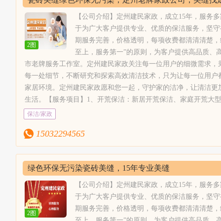
健康、舒适的家居环境。定州建民家政愿和
做到玻璃表
您一起，守护家的洁净，让清洁更加轻松愉
工、瓷砖美
【公司介绍】定州建民家政，成立15年，服务
快，助力更多家庭美好生活。【服务项目】
色环保无污
于为广大客户提供专业、优质的保洁服务，坚守
1、开荒保洁：新居开荒保洁、家庭开荒大
养、清洗消
期服务完善，价格透明，每项收费都清清清楚，
2图
型开荒保洁、别墅开荒保洁、复式楼开荒保
清洗。8、
至上，服务第一”的原则，为客户提供高品质、
洁、空房开荒，山庄，别墅，四合院，宾
电清洗：抽
市老牌服务工作室。定州建民家政关注每一位用户的细微需求，
馆，家庭开荒保洁、医院保洁、学校保洁、
1、接收到
每一处细节，不断研究和探索高效清洁技术，只为让每一位用户
公司保洁、仓库保洁等；2、别墅开荒保
务；3、检
家居环境。定州建民家政愿和您一起，守护家的洁净，让清洁更
洁：定州建民家政配合专业保洁工具、设备
【服务保障
生活。【服务项目】1、开荒保洁：新居开荒保洁、家庭开荒大
和各种类型的清洁剂，经验丰富的现场调
习，以提高
楼开荒保洁、空房开荒，山庄，别墅，四合院，宾馆，家庭开荒
保洁/家政
度、指挥者，技能熟练的保洁员；3、家庭
尽量不麻烦
司保洁、仓库保洁等；2、别墅开荒保洁：定州建民家政配合专
精细保洁：二手房保洁、出租房保洁、空房
15032294565
4、明码标
洁剂，经验丰富的现场调度、指挥者，技能熟练的保洁员；3、
清洗保洁、闲置房保洁、新居居室保洁；
进行收费。
房保洁、空房清洗保洁、闲置房保洁、新居居室保洁；4、物业
4、物业保洁：专业保洁人员，制定物业保
洁标准，配合实施物业保洁管理制度，让小区业主生活的更安心
绿色环保无污染瓷砖美缝，15年专业美缝
洁标准，配合实施物业保洁管理制度，让小
做到玻璃表面无水痕、无手印、无污渍、光亮洁净。6、专业美
区业主生活的更安心；5、玻璃清洗：采用
工、瓷砖美缝、瓷砖黑缝处理、瓷砖美容、地砖美缝等，定州建
【公司介绍】定州建民家政，成立15年，服务
双擦技术，做到玻璃表面无水痕、无手印、
色环保无污染，可扫描瓶身查验真伪；7、地毯清洗：山庄地毯
于为广大客户提供专业、优质的保洁服务，坚守
无污渍、光亮洁净。6、专业美缝：瓷砖美
养、清洗消毒，家庭块毯、酒店地毯，商务楼地毯、家用块毯，
期服务完善，价格透明，每项收费都清清清楚，
2图
缝剂施工、真瓷胶施工、瓷砖美缝、瓷砖黑
清洗。8、沙发清洗；皮革工艺清洗、真皮工艺清洗。9、纱窗安
至上，服务第一”的原则，为客户提供高品质、