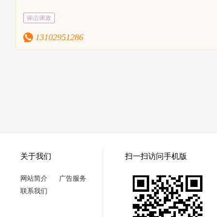
专业培训，并且还会不定期的组织培训和学习，以提高员工的服
自己携带保洁工具和清洁剂，尽量不麻烦客户。所有清洁剂为绿
保洁/家政
家居倍加呵护。4、明码标价，满意付款，不收小费。【服务收
等进行收费。
13102951286
关于我们
扫一扫访问手机版
网站简介
广告服务
联系我们