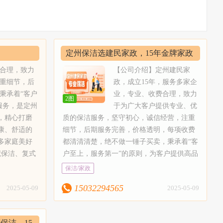
定州保洁选建民家政，15年金牌家政
服务
费合理，致力
【公司介绍】定州建民家
重细节，后
政，成立15年，服务多家企
秉承着“客户
业，专业、收费合理，致力
2图
服务，是定州
于为广大客户提供专业、优
，精心打磨
质的保洁服务，坚守初心，诚信经营，注重
康、舒适的
细节，后期服务完善，价格透明，每项收费
多家庭美好
都清清清楚，绝不做一锤子买卖，秉承着“客
荒保洁、复式
户至上，服务第一”的原则，为客户提供高品
校保洁、公
质、高效率、高满意度的服务，是定州市老
保洁/家政
各种类型的清
牌服务工作室。定州建民家政关注每一位用
15032294565
2025-05-09
2025-05-09
房保洁、出租
户的细微需求，秉承精益求精的使命，精心
，制定物业保
打磨每一处细节，不断研究和探索高效清洁
用双擦技术，
技术，只为让每一位用户都能享受到洁净、
保洁，15