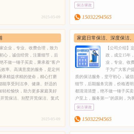
养、清洗消毒，家庭块毯、酒店
员工自己携带保洁工具和清洁剂，
和各种类型的清洁剂，经验丰富
保洁、医院保洁、学校保洁、公
质、高效率、高满意度的服务，
保洁/家政
楼地毯、家用块毯，纯毛块毯、
的清洁剂对你的家居倍加呵护。
度、指挥者，技能熟练的保洁员
业保洁工具、设备和各种类型的清
牌服务工作室。定州建民家政关
混纺地毯清洗。8、沙发清洗；
政需要根据具体面积、清理难度等
精细保洁：二手房保洁、出租房
15032294565
2025-05-09
家庭精细保洁：二手房保洁、出租
户的细微需求，秉承精益求精的
洗、真皮工艺清洗。9、纱窗安
清洗保洁、闲置房保洁、新居居
保洁：专业保洁人员，制定物业保
打磨每一处细节，不断研究和探
装纱窗；10、家具家电清洗：
4、物业保洁：专业保洁人员，
；5、玻璃清洗：采用双擦技术，
技术，只为让每一位用户都能享
洗、布艺沙发清洗、吊顶灯清洗
铺
家庭日常保洁、深度保洁
洁标准，配合实施物业保洁管理
缝：瓷砖美缝剂施工、真瓷胶施
健康、舒适的家居环境。定州建
洗、地毯清洗等。【服务流程】
区业主生活的更安心；5、玻璃
民家政选取正规卓高美缝剂，绿
您一起，守护家的洁净，让清洁
洁，老牌工作室
多家企业，专业、收费合理，致力
【公司介绍】
预约，售前客服联系确定好时间
双擦技术，做到玻璃表面无水痕
清洗，沙发清洗、皮沙发清洗保
快，助力更多家庭美好生活。【
初心，诚信经营，注重细节，后
政，成立15年
建民家政专业的服务人员上门提
无污渍、光亮洁净。6、专业美
纯毛块毯、纤维块毯，混纺地毯
1、开荒保洁：新居开荒保洁、
绝不做一锤子买卖，秉承着“客户
业，专业、收
务；3、检查好服务区域及范围
缝剂施工、真瓷胶施工、瓷砖美
装：专业安装纱窗；10、家具家
型开荒保洁、别墅开荒保洁、复
高效率、高满意度的服务，是定州
于为广大客户
尘，物品整理归位；4、客户亲
缝处理、瓷砖美容、地砖美缝等
洗、地毯清洗等。【服务流程】
洁、空房开荒，山庄，别墅，四
秉承精益求精的使命，精心打磨
质的保洁服务，坚守初心，诚信
意后确认。【服务保障】1、员
家政选取正规卓高美缝剂，绿色
业的服务人员上门提供专业的服
馆，家庭开荒保洁、医院保洁、
都能享受到洁净、健康、舒适的
细节，后期服务完善，价格透明
工。2、员工都经过专业培训，
染，可扫描瓶身查验真伪；7、
、客户亲自验收，满意后确认。
公司保洁、仓库保洁等；2、别
加轻松愉快，助力更多家庭美好
都清清清楚，绝不做一锤子买卖
定期的组织培训和学习，以提高
山庄地毯清洗，沙发清洗、皮沙
且还会不定期的组织培训和学
洁：定州建民家政配合专业保洁
型开荒保洁、别墅开荒保洁、复式
户至上，服务第一”的原则，为
政员工的服务技能和服务水平。
养、清洗消毒，家庭块毯、酒店
员工自己携带保洁工具和清洁剂，
和各种类型的清洁剂，经验丰富
保洁、医院保洁、学校保洁、公
质、高效率、高满意度的服务，
保洁/家政
工自己携带保洁工具和清洁剂，
楼地毯、家用块毯，纯毛块毯、
的清洁剂对你的家居倍加呵护。
度、指挥者，技能熟练的保洁员
业保洁工具、设备和各种类型的清
牌服务工作室。定州建民家政关
客户。定州建民家政所有清洁剂
混纺地毯清洗。8、沙发清洗；
政需要根据具体面积、清理难度等
精细保洁：二手房保洁、出租房
15032294565
2025-05-09
家庭精细保洁：二手房保洁、出租
户的细微需求，秉承精益求精的
保，中性的清洁剂对你的家居倍
洗、真皮工艺清洗。9、纱窗安
清洗保洁、闲置房保洁、新居居
保洁：专业保洁人员，制定物业保
打磨每一处细节，不断研究和探
4、明码标价，满意付款，不收
装纱窗；10、家具家电清洗：
4、物业保洁：专业保洁人员，