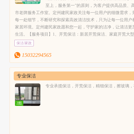
洗、真皮工艺清洗。9、纱窗安装：专业安装纱窗；10、家具家
至上，服务第一”的原则，为客户提供高品质、
清洗、吊顶灯清洗、水晶灯清洗、地毯清洗等。【服务流程】1
市老牌服务工作室。定州建民家政关注每一位用户的细微需求，
好时间；2、专业的服务人员上门提供专业的服务；3、检查好服
每一处细节，不断研究和探索高效清洁技术，只为让每一位用户
品整理归位；4、客户亲自验收，满意后确认。【服务保障】1、
家居环境。定州建民家政愿和您一起，守护家的洁净，让清洁更
专业培训，并且还会不定期的组织培训和学习，以提高员工的服
生活。【服务项目】1、开荒保洁：新居开荒保洁、家庭开荒大
自己携带保洁工具和清洁剂，尽量不麻烦客户。所有清洁剂为绿
楼开荒保洁、空房开荒，山庄，别墅，四合院，宾馆，家庭开荒
保洁/家政
家居倍加呵护。4、明码标价，满意付款，不收小费。【服务收
司保洁、仓库保洁等；2、别墅开荒保洁：配合专业保洁工具、
等进行收费。
15032294565
富的现场调度、指挥者，技能熟练的保洁员；3、家庭精细保洁
清洗保洁、闲置房保洁、新居居室保洁；4、物业保洁：专业保
实施物业保洁管理制度，让小区业主生活的更安心；5、玻璃清
专业保洁
无水痕、无手印、无污渍、光亮洁净。6、专业美缝：瓷砖美缝
瓷砖黑缝处理、瓷砖美容、地砖美缝等，选取正规卓高美缝剂，
专业承揽保洁，开荒保洁，精细保洁，擦玻璃，有需要
验真伪；7、地毯清洗：山庄地毯清洗，沙发清洗、皮沙发清洗
地毯，商务楼地毯、家用块毯，纯毛块毯、纤维块毯，混纺地毯
2图
洗、真皮工艺清洗。9、纱窗安装：专业安装纱窗；10、家具家
清洗、吊顶灯清洗、水晶灯清洗、地毯清洗等。【服务流程】1
好时间；2、专业的服务人员上门提供专业的服务；3、检查好服
品整理归位；4、客户亲自验收，满意后确认。【服务保障】1、