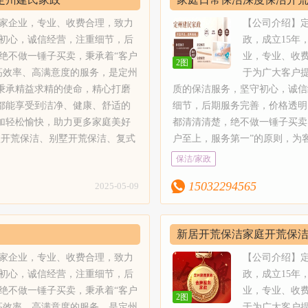
面无水痕、无手印、无污渍、光亮洁净。6、专业美缝：瓷砖美缝剂施工
缝、瓷砖黑缝处理、瓷砖美容、地砖美缝等，定州建民家政选取正规卓高
年专业金牌服务
多家企业，专业、收费合理，致力
【公司介绍】
染，可扫描瓶身查验真伪；7、地毯清洗：山庄地毯清洗，沙发清洗、皮
初心，诚信经营，注重细节，后
政，成立15年
毒，家庭块毯、酒店地毯，商务楼地毯、家用块毯，纯毛块毯、纤维块毯
绝不做一锤子买卖，秉承着“客户
业，专业、收
2图
沙发清洗；皮革工艺清洗、真皮工艺清洗。9、纱窗安装：专业安装纱窗；1
高效率、高满意度的服务，是定州
于为广大客户
油烟机清洗、布艺沙发清洗、吊顶灯清洗、水晶灯清洗、地毯清洗等。【
秉承精益求精的使命，精心打磨
质的保洁服务，坚守初心，诚信
预约，售前客服联系确定好时间；2、定州建民家政专业的服务人员上门提
都能享受到洁净、健康、舒适的
细节，后期服务完善，价格透明
查好服务区域及范围干净、无灰尘，物品整理归位；4、客户亲自验收，满
加轻松愉快，助力更多家庭美好
都清清清楚，绝不做一锤子买卖
】1、员工为固定员工。2、员工都经过专业培训，并且还会不定期的组织
型开荒保洁、别墅开荒保洁、复式
户至上，服务第一”的原则，为
定州建民家政员工的服务技能和服务水平。3、我们员工自己携带保洁工
保洁、医院保洁、学校保洁、公
质、高效率、高满意度的服务，
保洁/家政
客户。定州建民家政所有清洁剂为绿色，环保，中性的清洁剂对你的家居
业保洁工具、设备和各种类型的清
牌服务工作室。定州建民家政关
价，满意付款，不收小费。【服务收费】定州建民家政需要根据具体面积
15032294565
2025-05-09
家庭精细保洁：二手房保洁、出租
户的细微需求，秉承精益求精的
保洁：专业保洁人员，制定物业保
打磨每一处细节，不断研究和探
；5、玻璃清洗：采用双擦技术，
技术，只为让每一位用户都能享
新居开荒保洁家庭开荒保
缝：瓷砖美缝剂施工、真瓷胶施
健康、舒适的家居环境。定州建
民家政选取正规卓高美缝剂，绿
您一起，守护家的洁净，让清洁
洁，定州建民家政15年专
多家企业，专业、收费合理，致力
【公司介绍】
清洗，沙发清洗、皮沙发清洗保
快，助力更多家庭美好生活。【
初心，诚信经营，注重细节，后
政，成立15年
纯毛块毯、纤维块毯，混纺地毯
1、开荒保洁：新居开荒保洁、
绝不做一锤子买卖，秉承着“客户
业，专业、收
2图
装：专业安装纱窗；10、家具家
型开荒保洁、别墅开荒保洁、复
高效率、高满意度的服务，是定州
于为广大客户