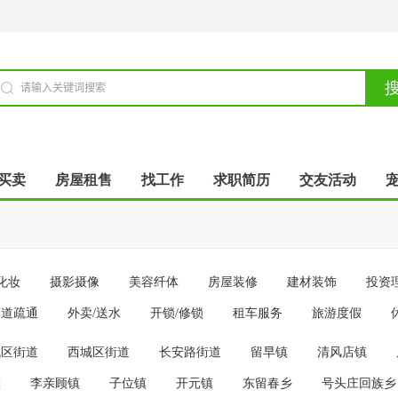
买卖
房屋租售
找工作
求职简历
交友活动
化妆
摄影摄像
美容纤体
房屋装修
建材装饰
投资
管道疏通
外卖/送水
开锁/修锁
租车服务
旅游度假
城区街道
西城区街道
长安路街道
留早镇
清风店镇
镇
李亲顾镇
子位镇
开元镇
东留春乡
号头庄回族乡