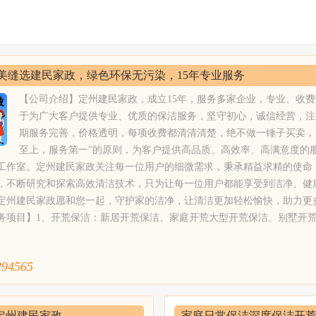
美缝选建民家政，绿色环保无污染，15年专业服务
【公司介绍】定州建民家政，成立15年，服务多家企业，专业、收
于为广大客户提供专业、优质的保洁服务，坚守初心，诚信经营，注
期服务完善，价格透明，每项收费都清清清楚，绝不做一锤子买卖，
至上，服务第一”的原则，为客户提供高品质、高效率、高满意度的
工作室。定州建民家政关注每一位用户的细微需求，秉承精益求精的使命
，不断研究和探索高效清洁技术，只为让每一位用户都能享受到洁净、健
定州建民家政愿和您一起，守护家的洁净，让清洁更加轻松愉快，助力更
务项目】1、开荒保洁：新居开荒保洁、家庭开荒大型开荒保洁、别墅开
、空房开荒，山庄，别墅，四合院，宾馆，家庭开荒保洁、医院保洁、学
库保洁等；2、别墅开荒保洁：定州建民家政配合专业保洁工具、设备和
294565
丰富的现场调度、指挥者，技能熟练的保洁员；3、家庭精细保洁：二手
房清洗保洁、闲置房保洁、新居居室保洁；4、物业保洁：专业保洁人员
合实施物业保洁管理制度，让小区业主生活的更安心；5、玻璃清洗：采
定州建民家政
家庭日常保洁深度保洁开荒