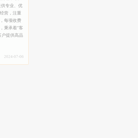
干净、无灰
理、瓷砖美
式楼开荒保
提供专业、优
自验收，满
美缝剂，绿
合院，宾
经营，注重
工为固定员
真伪；7、
学校保洁、
，每项收费
并且还会不
清洗、皮沙
墅开荒保
，秉承着“客
定州建民家
毯、酒店地
各种类型的
客户提供高品
3、我们员
毛块毯、纤
指挥者，技
是定州市老
尽量不麻烦
发清洗；皮
保洁：二手
注每一位用
为绿色，环
、纱窗安
保洁、闲置
2024-07-06
使命，精心
加呵护。
家电清洗：抽
业保洁：专
索高效清洁
小费。【服
顶灯清洗、
，配合实施
受到洁净、
具体面积、
务流程】
生活的更安
民家政愿和
确定好时
术，做到玻
更加轻松愉
供专业的服
、光亮洁
服务项目】
干净、无灰
施工、真瓷
家庭开荒大
自验收，满
理、瓷砖美
式楼开荒保
工为固定员
美缝剂，绿
合院，宾
并且还会不
真伪；7、
学校保洁、
员工的服务
清洗、皮沙
墅开荒保
自己携带保
毯、酒店地