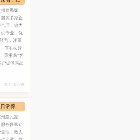
、真瓷胶施
健康、舒适的家居环境。定州建民家政愿和
美缝剂，绿
您一起，守护家的洁净，让清洁更加轻松愉
定州建民家
沙发清洗保
快，助力更多家庭美好生活。【服务项目】
，服务多家企
，混纺地毯
1、开荒保洁：新居开荒保洁、家庭开荒大
费合理，致力
0、家具家
型开荒保洁、别墅开荒保洁、复式楼开荒保
提供专业、优
服务流程】
洁、空房开荒，山庄，别墅，四合院，宾
经营，注重
供专业的服
馆，家庭开荒保洁、医院保洁、学校保洁、
，每项收费
意后确认。
公司保洁、仓库保洁等；2、别墅开荒保
，秉承着“客
培训和学
洁：定州建民家政配合专业保洁工具、设备
客户提供高品
具和清洁剂，
和各种类型的清洁剂，经验丰富的现场调
是定州市老
倍加呵护。
度、指挥者，技能熟练的保洁员；3、家庭
注每一位用
、清理难度等
精细保洁：二手房保洁、出租房保洁、空房
2025-05-09
使命，精心
清洗保洁、闲置房保洁、新居居室保洁；
索高效清洁
4、物业保洁：专业保洁人员，制定物业保
受到洁净、
洁日常保
洁标准，配合实施物业保洁管理制度，让小
民家政愿和
区业主生活的更安心；5、玻璃清洗：采用
更加轻松愉
业服务
定州建民家
双擦技术，做到玻璃表面无水痕、无手印、
服务项目】
，服务多家企
无污渍、光亮洁净。6、专业美缝：瓷砖美
家庭开荒大
费合理，致力
缝剂施工、真瓷胶施工、瓷砖美缝、瓷砖黑
式楼开荒保
提供专业、优