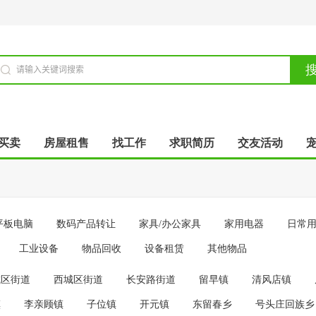
买卖
房屋租售
找工作
求职简历
交友活动
平板电脑
数码产品转让
家具/办公家具
家用电器
日常
工业设备
物品回收
设备租赁
其他物品
城区街道
西城区街道
长安路街道
留早镇
清风店镇
镇
李亲顾镇
子位镇
开元镇
东留春乡
号头庄回族乡