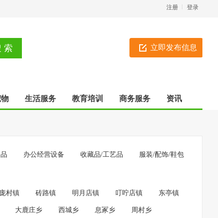
注册
登录
立即发布信息
宠物
生活服务
教育培训
商务服务
资讯
用品
办公经营设备
收藏品/工艺品
服装/配饰/鞋包
庞村镇
砖路镇
明月店镇
叮咛店镇
东亭镇
大鹿庄乡
西城乡
息冢乡
周村乡