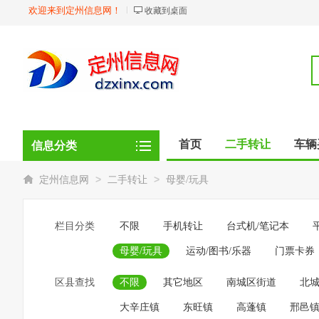
欢迎来到定州信息网！
收藏到桌面
首页
二手转让
车辆
信息分类
商品
店铺
>
>
定州信息网
二手转让
母婴/玩具
栏目分类
不限
手机转让
台式机/笔记本
母婴/玩具
运动/图书/乐器
门票卡券
区县查找
不限
其它地区
南城区街道
北
大辛庄镇
东旺镇
高蓬镇
邢邑