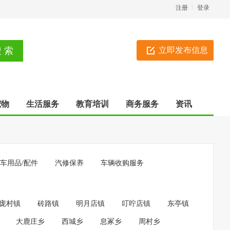
注册
登录
立即发布信息
宠物
生活服务
教育培训
商务服务
资讯
车用品/配件
汽修保养
车辆收购服务
庞村镇
砖路镇
明月店镇
叮咛店镇
东亭镇
大鹿庄乡
西城乡
息冢乡
周村乡