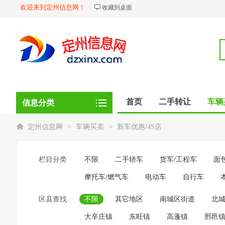
欢迎来到定州信息网！
收藏到桌面
首页
二手转让
车辆
信息分类
商品
店铺
>
>
定州信息网
车辆买卖
新车优惠/4S店
栏目分类
不限
二手轿车
货车/工程车
面
摩托车/燃气车
电动车
自行车
区县查找
不限
其它地区
南城区街道
北
大辛庄镇
东旺镇
高蓬镇
邢邑