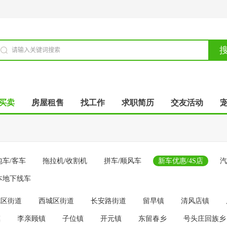
买卖
房屋租售
找工作
求职简历
交友活动
包车/客车
拖拉机/收割机
拼车/顺风车
新车优惠/4S店
汽
本地下线车
城区街道
西城区街道
长安路街道
留早镇
清风店镇
镇
李亲顾镇
子位镇
开元镇
东留春乡
号头庄回族乡