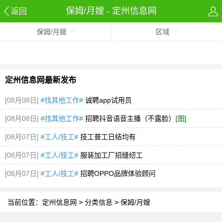
保姆/月嫂 - 定州信息网
返回
保姆/月嫂
区域
定州信息网最新发布
[08月08日]
#找其他工作#
诚聘app试用员
[08月08日]
#找其他工作#
招聘抖音语音主播（不露脸）
[图]
[08月07日]
#工人/技工#
技工普工日结均有
[08月07日]
#工人/技工#
服装加工厂招缝纫工
[08月07日]
#工人/技工#
招聘OPPO品牌体验顾问
当前位置：
定州信息网
>
分类信息
>
保姆/月嫂