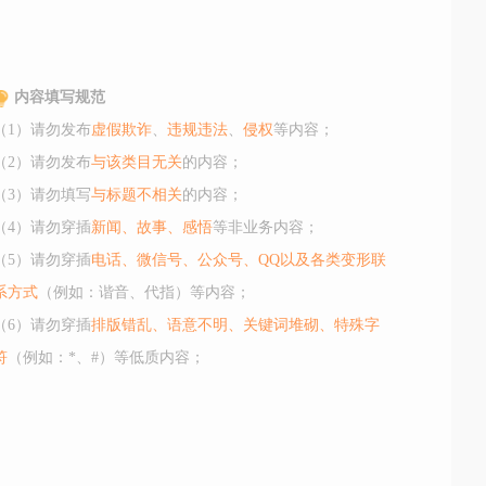
内容填写规范
（1）请勿发布
虚假欺诈
、
违规违法
、
侵权
等内容；
（2）请勿发布
与该类目无关
的内容；
（3）请勿填写
与标题不相关
的内容；
（4）请勿穿插
新闻、故事、感悟
等非业务内容；
（5）请勿穿插
电话、微信号、公众号、QQ以及各类变形联
系方式
（例如：谐音、代指）等内容；
（6）请勿穿插
排版错乱、语意不明、关键词堆砌、特殊字
符
（例如：*、#）等低质内容；