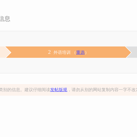
信息
2
外语培训 （
重选
）
类别的信息。建议仔细阅读
发帖版规
，请勿从别的网站复制内容一字不改